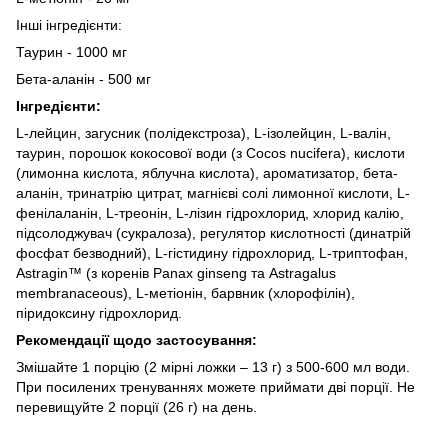
Інші інгредієнти:
Таурин - 1000 мг
Бета-аланін - 500 мг
Інгредієнти:
L-лейцин, загусник (полідекстроза), L-ізолейцин, L-валін,
таурин, порошок кокосової води (з Cocos nucifera), кислоти
(лимонна кислота, яблучна кислота), ароматизатор, бета-
аланін, тринатрію цитрат, магнієві солі лимонної кислоти, L-
фенілаланін, L-треонін, L-лізин гідрохлорид, хлорид калію,
підсолоджувач (сукралоза), регулятор кислотності (динатрій
фосфат безводний), L-гістидину гідрохлорид, L-триптофан,
Astragin™ (з коренів Panax ginseng та Astragalus
membranaceous), L-метіонін, барвник (хлорофілін),
піридоксину гідрохлорид.
Рекомендації щодо застосування:
Змішайте 1 порцію (2 мірні ложки – 13 г) з 500-600 мл води.
При посилених тренуваннях можете приймати дві порції. Не
перевищуйте 2 порції (26 г) на день.