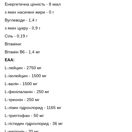
Енергетична цінність - 8 ккал
з яких насичені жири - 0 г
Вуглеводи - 1,4 г
з яких цукру - 0,9 г
Сіль - 0,19 г
Вітаміни:
Вітамін В6 - 1,4 мг
EAA:
L-лейцин - 2750 мг
L-ізолейцин - 1500 мг
L-валін - 1500 мг
L-фенілаланін - 250 мг
L-треонін - 250 мг
L-лізин гідрохлорид - 1165 мг
L-триптофан - 50 мг
L-гістидин гідрохлорид - 36 мг
L-метіонін - 20 мг