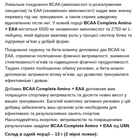
Унікальне поєднання BCAA (амінокислот із розгалуженим
ланцюгом) та EAA (незамінних амінокислот) надає вам значну
перевагу під час тренування, а також сприяє швидкому
відновленню після неї. У кожній порції
BCAA Complete Amino
+ EAA
міститься 6500 мг незамінних амінокислот та 2750 мг L-
лейцину, який відіграє важливу роль у процесі синтезу білка та
підтримує м'язи у добрій формі.
Поєднання таурину та бета-аланіну доповнює дію BCAA та
EAA, сприяючи поліпшенню фізичної витривалості, зниження
стомлюваності м'язів та підвищення фізичної продуктивності.
Таурин сприяє поліпшенню обміну речовин, а бета-аланін
допомагає затримати втому м'язів, що дозволяє тренуватися
ефективніше і довше.
Добавка
BCAA Complete Amino + EAA
допоможе вам
покращити спортивну витривалість та досягти нових висот у
ваших тренуваннях. Багатий комплекс активних речовин у цій
добавці забезпечить ваш організм усім необхідним для
ефективних та результативних занять спортом.
Насолоджуйтесь енергією, витривалістю та покращеними
результатами завдяки
BCAA Complete Amino + EAA
від
USN
.
Склад в одній порції – 13 г (2 мірні ложки):