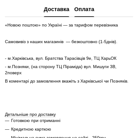
Доставка
Оплата
«Новою поштою» по Україні — за тарифом перевізника
Самовивіз з наших магазинів — безкоштовно (1-5днів).
- м.Харківська, вул. Братства Тарасівців 9е, ТЦ ХарьОК
- м.Позняки, (на сторону ТЦ Піраміда) вул. Мишуги 3В,
2поверх
В коментарі до замовлення вкажіть з Харківської чи Позняків.
Детальніше про доставку
Готовкою при отриманні
Кредитною карткою
Мінімальна сума замовлення на сайті - 250грн