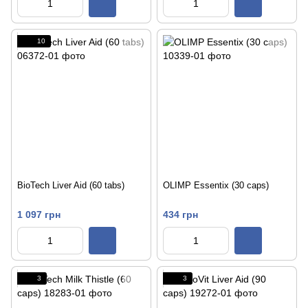
10
BioTech Liver Aid (60 tabs)
OLIMP Essentix (30 caps)
1 097 грн
434 грн
3
3