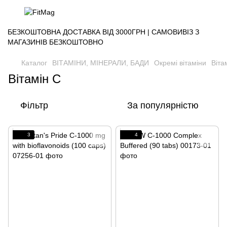
БЕЗКОШТОВНА ДОСТАВКА ВІД 3000ГРН | САМОВИВІЗ З
МАГАЗИНІВ БЕЗКОШТОВНО
Каталог
ВІТАМІНИ, МІНЕРАЛИ, БАДИ
Окремі вітаміни
Віта
Вітамін C
Фільтр
За популярністю
3
4