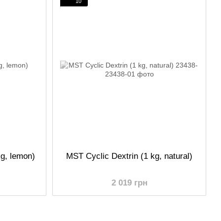
10
g, lemon)
MST Cyclic Dextrin (1 kg, natural)
2 019 грн