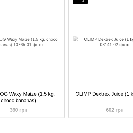
3
G Waxy Maize (1,5 kg,
OLIMP Dextrex Juice (1 k
choco bananas)
360 грн
602 грн