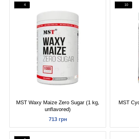
4
10
MST Waxy Maize Zero Sugar (1 kg,
MST Cycl
unflavored)
713 грн