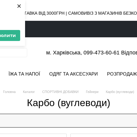
×
ОВНА ДОСТАВКА ВІД 3000ГРН | САМОВИВІЗ З МАГАЗИНІВ БЕЗ
волити
м. Харківська, 099-473-60-61 Відпо
ЇЖА ТА НАПОЇ
ОДЯГ ТА АКСЕСУАРИ
РОЗПРОДАЖ
Головна
Каталог
СПОРТИВНІ ДОБАВКИ
Гейнери
Карбо (вуглеводи)
Карбо (вуглеводи)