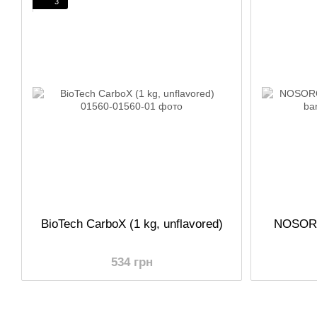
3
BioTech CarboX (1 kg, unflavored)
NOSORO
534 грн