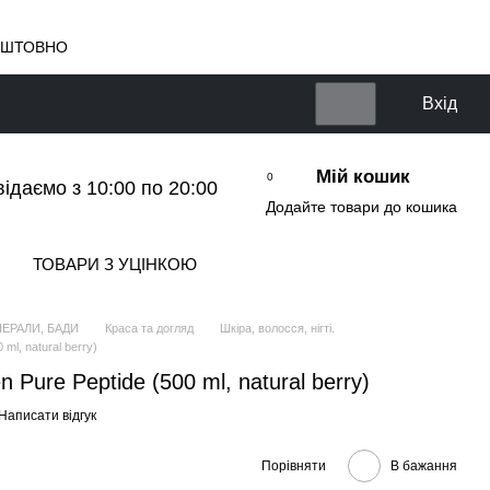
КОШТОВНО
Вхід
Мій кошик
0
відаємо з 10:00 по 20:00
Додайте товари до кошика
ТОВАРИ З УЦІНКОЮ
НЕРАЛИ, БАДИ
Краса та догляд
Шкіра, волосся, нігті.
 ml, natural berry)
n Pure Peptide (500 ml, natural berry)
Написати відгук
Порівняти
В бажання