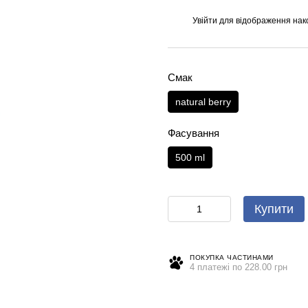
Увійти
для відображення нак
%
Смак
natural berry
Фасування
500 ml
Купити
ПОКУПКА ЧАСТИНАМИ
4 платежі по 228.00 грн