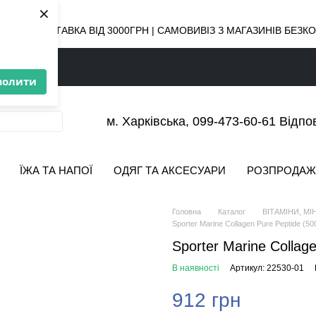
×
ОВНА ДОСТАВКА ВІД 3000ГРН | САМОВИВІЗ З МАГАЗИНІВ БЕЗ
волити
м. Харківська, 099-473-60-61 Відпо
ЇЖА ТА НАПОЇ
ОДЯГ ТА АКСЕСУАРИ
РОЗПРОДАЖ
Головна
Каталог
ВІТАМІНИ, МІ
Sporter Marine Collagen Pure Peptide (500
Sporter Marine Collage
В наявності
Артикул: 22530-01
912 грн