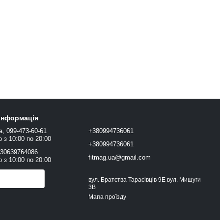
 інформація
а, 099-473-60-61
+380994736061
 з 10:00 по 20:00
+380994736061
+30639764086
fitmag.ua@gmail.com
 з 10:00 по 20:00
онити вам?
вул. Братства Тарасівців 9Е вул. Мишуги
3В
Мапа проїзду