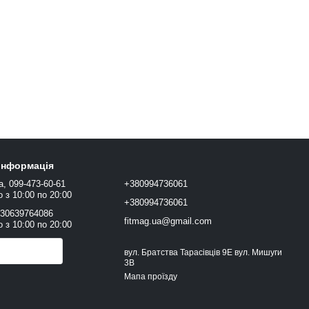
 інформація
а, 099-473-60-61
+380994736061
 з 10:00 по 20:00
+380994736061
+30639764086
fitmag.ua@gmail.com
 з 10:00 по 20:00
онити вам?
вул. Братства Тарасівців 9Е вул. Мишуги
3В
Мапа проїзду