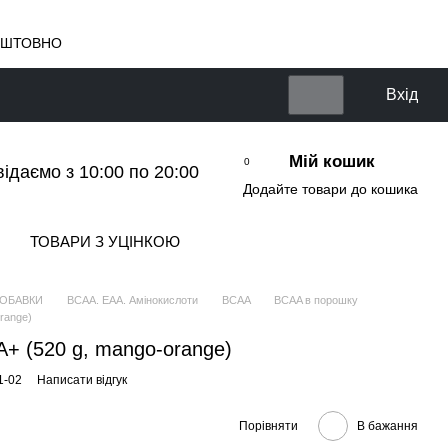
КОШТОВНО
Вхід
Мій кошик
0
відаємо з 10:00 по 20:00
Додайте товари до кошика
ТОВАРИ З УЦІНКОЮ
ДОБАВКИ
BCAA. EAA. Амінокислоти
BCAA
BCAA в порошку
range)
A+ (520 g, mango-orange)
1-02
Написати відгук
Порівняти
В бажання