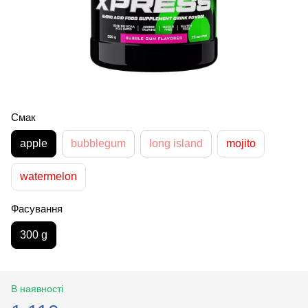
Смак
apple
bubblegum
long island
mojito
watermelon
Фасування
300 g
В наявності