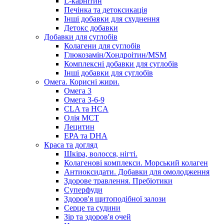
L-карнітин
Печінка та детоксикація
Інші добавки для схуднення
Детокс добавки
Добавки для суглобів
Колагени для суглобів
Глюкозамін/Хондроітин/MSM
Комплексні добавки для суглобів
Інші добавки для суглобів
Омега. Корисні жири.
Омега 3
Омега 3-6-9
CLA та HCA
Олія МСТ
Лецитин
EPA та DHA
Краса та догляд
Шкіра, волосся, нігті.
Колагенові комплекси. Морський колаген
Антиоксидати. Добавки для омолодження
Здорове травлення. Пребіотики
Суперфуди
Здоров'я щитоподібної залози
Серце та судини
Зір та здоров'я очей