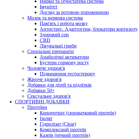
Нирки та сечостатева система
Імунітет
Догляд за ротовою порожниною
Мозок та нервова система
Пам'ять і робота мозку
Антистрес. Адаптогени, блокатори кортизолу
Здоровий сон
СBD
Лікувальні гриби
Спеціальні препарати
Анаболічні активатори
Бустери гормону росту
Чоловіче здоров'я
Підвищення тестостерону
Жіноче здоров'я
Добавки для дітей та підлітків
Добавки 50+
Сексуальне здоров'я
СПОРТИВНІ ДОБАВКИ
Протеїни
Концентрат (сироватковий протеїн)
Ізолят
Гідролізат (Clear)
Комплексний протеїн
Казеїн (нічний протеїн)