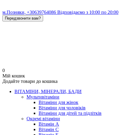
м.Позняки, +30639764086 Відповідаємо з 10:00 по 20:00
Передзвонити вам?
0
Мій кошик
Додайте товари до кошика
ВІТАМІНИ, МІНЕРАЛИ, БАДИ
Мультивітаміни
Вітаміни для жінок
Вітаміни для чоловіків
Вітаміни для дітей та підлітків
Окремі вітаміни
Вітамін A
Вітамін C
Вітамін Е