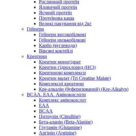
Рослинний протеїн
Яловичий протеїн
Яєчний протеїн
Протеїнова каша
Великі пакування від 2кг
Гейнери
Гейнери високобілкові
Гейнери низькобілкові
Карбо (вуглеводи)
Вівсяні коктейлі
Креатини
Креатин моногідрат
Креатин гідрохлорид (HCl)
Креатинові комплекси
Креатин малат (Tri Creatine Malate)
Комплексні креатини
Кре-алкалін (буферизований) (Kre-Alkalyn)
BCAA. EAA. Амінокислоти
Комплекс амінокислот
EAA
BCAA
Цитрулін (Citrulline)
Бета-аланін (Beta-Alanine)
Глутамін (Glutamine)
Аргінін (Arginine)