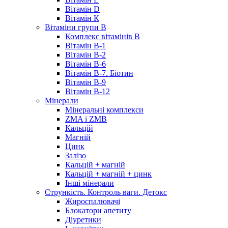
Вітамін D
Вітамін К
Вітаміни групи B
Комплекс вітамінів В
Вітамін B-1
Вітамін B-2
Вітамін B-6
Вітамін B-7. Біотин
Вітамін B-9
Вітамін B-12
Мінерали
Мінеральні комплекси
ZMA і ZMB
Кальцій
Магній
Цинк
Залізо
Кальцій + магній
Кальцій + магній + цинк
Інші мінерали
Стрункість. Контроль ваги. Детокс
Жироспалювачі
Блокатори апетиту
Діуретики