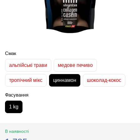
Смак
альпійські трави
медове печиво
тропічний мікс
циннамон
шоколад-кокос
Фасування
1 kg
В наявності