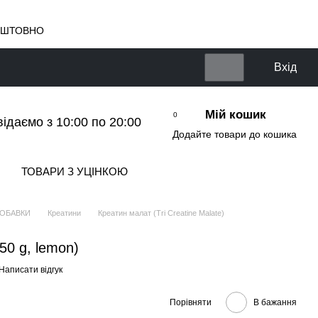
КОШТОВНО
Вхід
Мій кошик
0
відаємо з 10:00 по 20:00
Додайте товари до кошика
ТОВАРИ З УЦІНКОЮ
ДОБАВКИ
Креатини
Креатин малат (Tri Creatine Malate)
0 g, lemon)
Написати відгук
Порівняти
В бажання