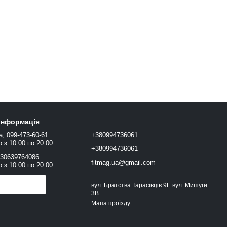
 інформація
а, 099-473-60-61
+380994736061
 з 10:00 по 20:00
+380994736061
+30639764086
fitmag.ua@gmail.com
 з 10:00 по 20:00
онити вам?
вул. Братства Тарасівців 9Е вул. Мишуги
3В
Мапа проїзду