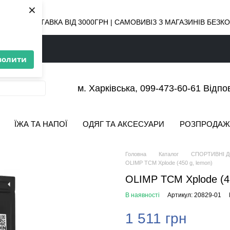
×
ОВНА ДОСТАВКА ВІД 3000ГРН | САМОВИВІЗ З МАГАЗИНІВ БЕЗ
волити
м. Харківська, 099-473-60-61 Відпо
ЇЖА ТА НАПОЇ
ОДЯГ ТА АКСЕСУАРИ
РОЗПРОДАЖ
Головна
Каталог
СПОРТИВНІ 
OLIMP TCM Xplode (450 g, lemon)
OLIMP TCM Xplode (45
В наявності
Артикул: 20829-01
1 511 грн