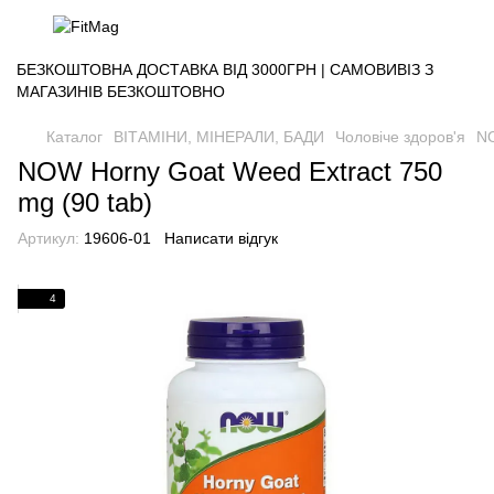
БЕЗКОШТОВНА ДОСТАВКА ВІД 3000ГРН | САМОВИВІЗ З
МАГАЗИНІВ БЕЗКОШТОВНО
Каталог
ВІТАМІНИ, МІНЕРАЛИ, БАДИ
Чоловіче здоров'я
NO
NOW Horny Goat Weed Extract 750
mg (90 tab)
Артикул:
19606-01
Написати відгук
4