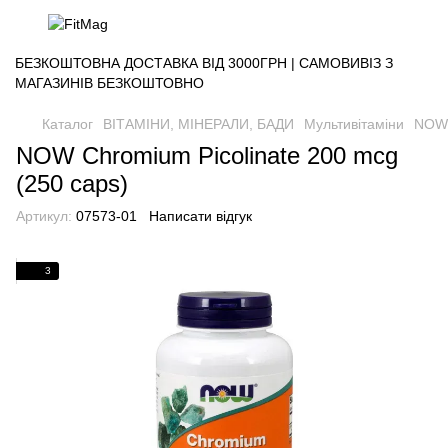
БЕЗКОШТОВНА ДОСТАВКА ВІД 3000ГРН | САМОВИВІЗ З
МАГАЗИНІВ БЕЗКОШТОВНО
Каталог
ВІТАМІНИ, МІНЕРАЛИ, БАДИ
Мультивітаміни
NOW 
NOW Chromium Picolinate 200 mcg
(250 caps)
Артикул:
07573-01
Написати відгук
3