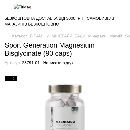
БЕЗКОШТОВНА ДОСТАВКА ВІД 3000ГРН | САМОВИВІЗ З
МАГАЗИНІВ БЕЗКОШТОВНО
Каталог
ВІТАМІНИ, МІНЕРАЛИ, БАДИ
Мінерали
Магній
Sp
Sport Generation Magnesium
Bisglycinate (90 caps)
Артикул:
23791-01
Написати відгук
3