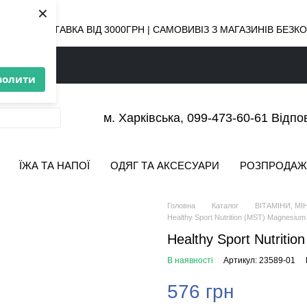
×
ОВНА ДОСТАВКА ВІД 3000ГРН | САМОВИВІЗ З МАГАЗИНІВ БЕЗ
волити
м. Харківська, 099-473-60-61 Відпо
ЇЖА ТА НАПОЇ
ОДЯГ ТА АКСЕСУАРИ
РОЗПРОДАЖ
Головна
Каталог
ВІТАМІНИ, МІ
Healthy Sport Nutrition (MST) Magnesium
Healthy Sport Nutriti
В наявності
Артикул: 23589-01
576 грн