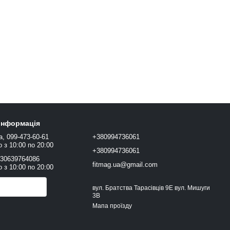
 інформація
а, 099-473-60-61
+380994736061
 з 10:00 по 20:00
+380994736061
+30639764086
fitmag.ua@gmail.com
 з 10:00 по 20:00
онити вам?
вул. Братства Тарасівців 9Е вул. Мишуги
3В
Мапа проїзду