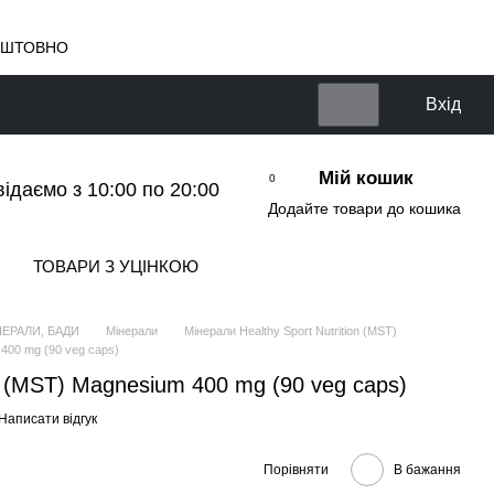
КОШТОВНО
Вхід
Мій кошик
0
відаємо з 10:00 по 20:00
Додайте товари до кошика
ТОВАРИ З УЦІНКОЮ
НЕРАЛИ, БАДИ
Мінерали
Мінерали Healthy Sport Nutrition (MST)
 400 mg (90 veg caps)
on (MST) Magnesium 400 mg (90 veg caps)
Написати відгук
Порівняти
В бажання