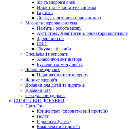
Зір та здоров'я очей
Нирки та сечостатева система
Імунітет
Догляд за ротовою порожниною
Мозок та нервова система
Пам'ять і робота мозку
Антистрес. Адаптогени, блокатори кортизолу
Здоровий сон
СBD
Лікувальні гриби
Спеціальні препарати
Анаболічні активатори
Бустери гормону росту
Чоловіче здоров'я
Підвищення тестостерону
Жіноче здоров'я
Добавки для дітей та підлітків
Добавки 50+
Сексуальне здоров'я
СПОРТИВНІ ДОБАВКИ
Протеїни
Концентрат (сироватковий протеїн)
Ізолят
Гідролізат (Clear)
Комплексний протеїн