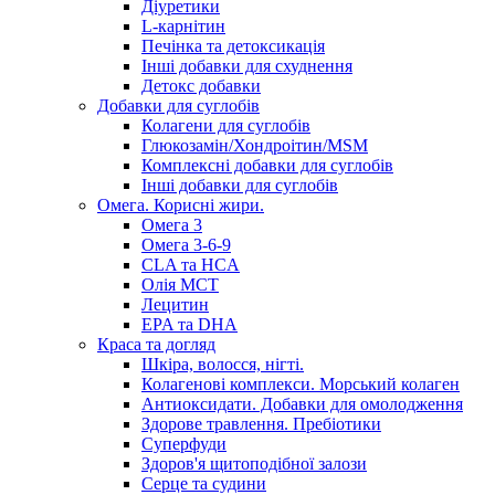
Діуретики
L-карнітин
Печінка та детоксикація
Інші добавки для схуднення
Детокс добавки
Добавки для суглобів
Колагени для суглобів
Глюкозамін/Хондроітин/MSM
Комплексні добавки для суглобів
Інші добавки для суглобів
Омега. Корисні жири.
Омега 3
Омега 3-6-9
CLA та HCA
Олія МСТ
Лецитин
EPA та DHA
Краса та догляд
Шкіра, волосся, нігті.
Колагенові комплекси. Морський колаген
Антиоксидати. Добавки для омолодження
Здорове травлення. Пребіотики
Суперфуди
Здоров'я щитоподібної залози
Серце та судини