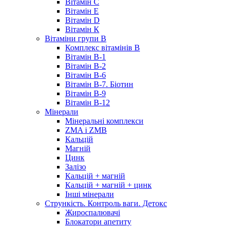
Вітамін C
Вітамін Е
Вітамін D
Вітамін К
Вітаміни групи B
Комплекс вітамінів В
Вітамін B-1
Вітамін B-2
Вітамін B-6
Вітамін B-7. Біотин
Вітамін B-9
Вітамін B-12
Мінерали
Мінеральні комплекси
ZMA і ZMB
Кальцій
Магній
Цинк
Залізо
Кальцій + магній
Кальцій + магній + цинк
Інші мінерали
Стрункість. Контроль ваги. Детокс
Жироспалювачі
Блокатори апетиту