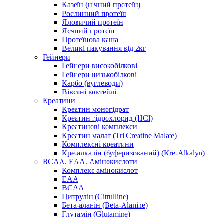
Казеїн (нічний протеїн)
Рослинний протеїн
Яловичий протеїн
Яєчний протеїн
Протеїнова каша
Великі пакування від 2кг
Гейнери
Гейнери високобілкові
Гейнери низькобілкові
Карбо (вуглеводи)
Вівсяні коктейлі
Креатини
Креатин моногідрат
Креатин гідрохлорид (HCl)
Креатинові комплекси
Креатин малат (Tri Creatine Malate)
Комплексні креатини
Кре-алкалін (буферизований) (Kre-Alkalyn)
BCAA. EAA. Амінокислоти
Комплекс амінокислот
EAA
BCAA
Цитрулін (Citrulline)
Бета-аланін (Beta-Alanine)
Глутамін (Glutamine)