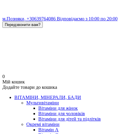
м.Позняки, +30639764086 Відповідаємо з 10:00 по 20:00
Передзвонити вам?
0
Мій кошик
Додайте товари до кошика
ВІТАМІНИ, МІНЕРАЛИ, БАДИ
Мультивітаміни
Вітаміни для жінок
Вітаміни для чоловіків
Вітаміни для дітей та підлітків
Окремі вітаміни
Вітамін A