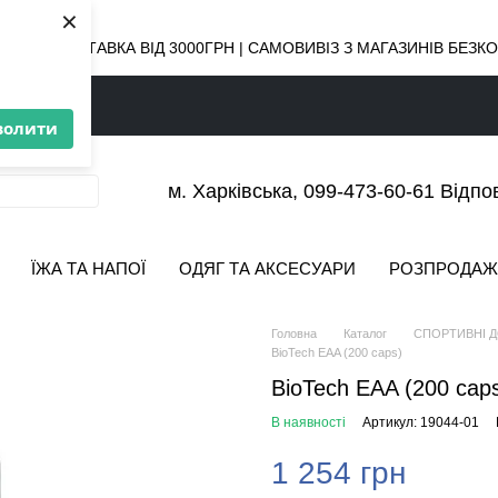
×
ОВНА ДОСТАВКА ВІД 3000ГРН | САМОВИВІЗ З МАГАЗИНІВ БЕЗ
волити
м. Харківська, 099-473-60-61 Відпо
ЇЖА ТА НАПОЇ
ОДЯГ ТА АКСЕСУАРИ
РОЗПРОДАЖ
Головна
Каталог
СПОРТИВНІ 
BioTech EAA (200 caps)
BioTech EAA (200 cap
В наявності
Артикул: 19044-01
1 254 грн