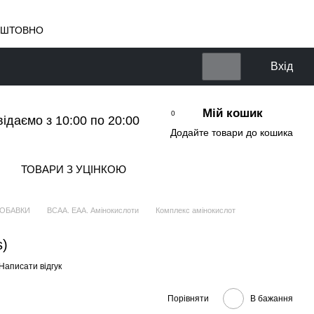
КОШТОВНО
Вхід
Мій кошик
0
відаємо з 10:00 по 20:00
Додайте товари до кошика
ТОВАРИ З УЦІНКОЮ
ДОБАВКИ
BCAA. EAA. Амінокислоти
Комплекс амінокислот
s)
Написати відгук
Порівняти
В бажання