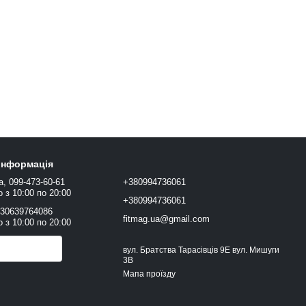
 інформація
а, 099-473-60-61
+380994736061
 з 10:00 по 20:00
+380994736061
+30639764086
fitmag.ua@gmail.com
 з 10:00 по 20:00
онити вам?
вул. Братства Тарасівців 9Е вул. Мишуги
3В
Мапа проїзду