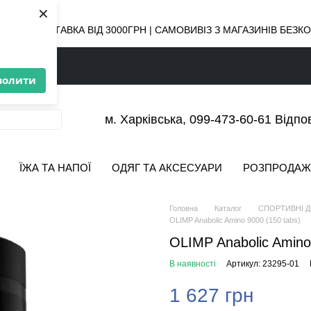
×
ОВНА ДОСТАВКА ВІД 3000ГРН | САМОВИВІЗ З МАГАЗИНІВ БЕЗ
волити
м. Харківська, 099-473-60-61 Відпо
ЇЖА ТА НАПОЇ
ОДЯГ ТА АКСЕСУАРИ
РОЗПРОДАЖ
Головна
Каталог
СПОРТИВНІ 
OLIMP Anabolic Amino 9000 (150 tabs)
OLIMP Anabolic Amino
В наявності
Артикул: 23295-01
1 627 грн