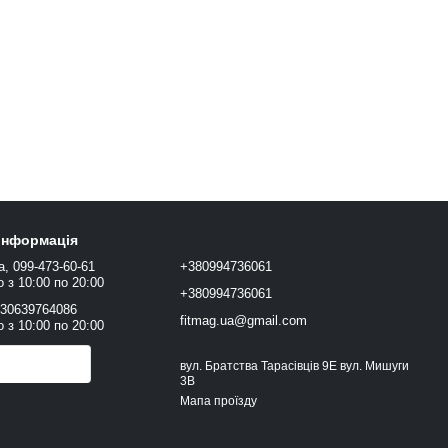
 інформація
а, 099-473-60-61
+380994736061
 з 10:00 по 20:00
+380994736061
+30639764086
fitmag.ua@gmail.com
 з 10:00 по 20:00
онити вам?
вул. Братства Тарасівців 9Е вул. Мишуги
3В
Мапа проїзду