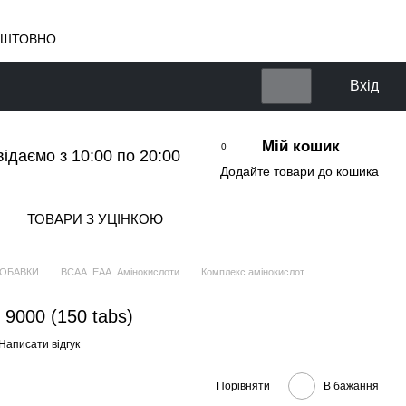
КОШТОВНО
Вхід
Мій кошик
0
відаємо з 10:00 по 20:00
Додайте товари до кошика
ТОВАРИ З УЦІНКОЮ
ДОБАВКИ
BCAA. EAA. Амінокислоти
Комплекс амінокислот
 9000 (150 tabs)
Написати відгук
Порівняти
В бажання