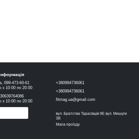
 інформація
а, 099-473-60-61
+380994736061
 з 10:00 по 20:00
+380994736061
+30639764086
fitmag.ua@gmail.com
 з 10:00 по 20:00
онити вам?
вул. Братства Тарасівців 9Е вул. Мишуги
3В
Мапа проїзду