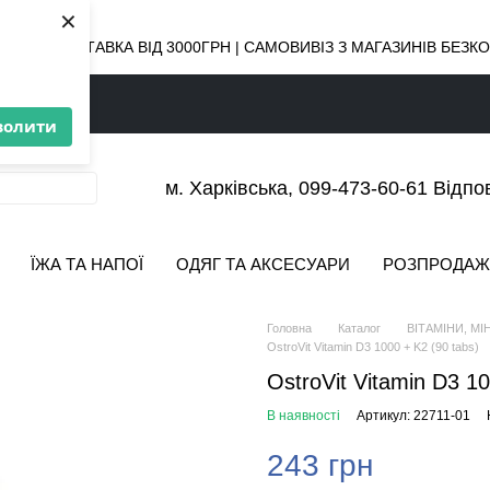
×
ОВНА ДОСТАВКА ВІД 3000ГРН | САМОВИВІЗ З МАГАЗИНІВ БЕЗ
волити
м. Харківська, 099-473-60-61 Відпо
ЇЖА ТА НАПОЇ
ОДЯГ ТА АКСЕСУАРИ
РОЗПРОДАЖ
Головна
Каталог
ВІТАМІНИ, МІ
OstroVit Vitamin D3 1000 + K2 (90 tabs)
OstroVit Vitamin D3 10
В наявності
Артикул: 22711-01
243 грн