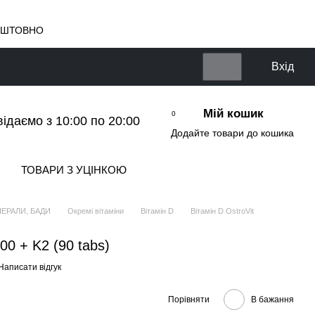
КОШТОВНО
Вхід
Мій кошик
0
відаємо з 10:00 по 20:00
Додайте товари до кошика
ТОВАРИ З УЦІНКОЮ
НЕРАЛИ, БАДИ
Окремі вітаміни
Вітамін D
Вітамін D OstroVit
00 + K2 (90 tabs)
Написати відгук
Порівняти
В бажання