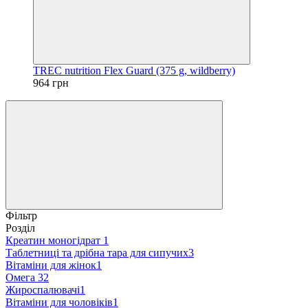
TREC nutrition Flex Guard (375 g, wildberry)
964 грн
Фільтр
Розділ
Креатин моногідрат
1
Таблетниці та дрібна тара для сипучих
3
Вітаміни для жінок
1
Омега 3
2
Жироспалювачі
1
Вітаміни для чоловіків
1