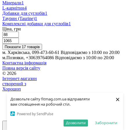
Мінерали
1
L-карнітин
4
Добавки для суглобів
1
Таурин (Taurine)
1
Комплексні добавки для суглобів
1
Ціна, грн
Показати 17 товарів
м. Харківська, 099-473-60-61 Відповідаємо з 10:00 по 20:00
м.Позняки, +30639764086 Відповідаємо з 10:00 по 20:00
Контактна інформація
Повна версія сайту
© 2026
Інтернет-магазин
створений з
Хорошоп
×
Дозвольте сайту fitmag.com.ua відправляти
вам сповіщення на робочий стіл.
Powered by SendPulse
Дозволити
Заборонити