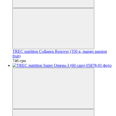
TREC nutrition Collagen Renover (350 g, mango passion
fruit)
746 грн