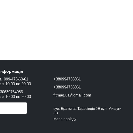
 інформація
а, 099-473-60-61
+380994736061
 з 10:00 по 20:00
+380994736061
+30639764086
fitmag.ua@gmail.com
 з 10:00 по 20:00
онити вам?
вул. Братства Тарасівців 9Е вул. Мишуги
3В
Мапа проїзду