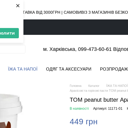
×
ОВНА ДОСТАВКА ВІД 3000ГРН | САМОВИВІЗ З МАГАЗИНІВ БЕЗ
волити
м. Харківська, 099-473-60-61 Відпо
ЇЖА ТА НАПОЇ
ОДЯГ ТА АКСЕСУАРИ
РОЗПРОДАЖ
Головна
Каталог
ЇЖА ТА НАПОЇ
Арахісові та горіхові пасти TOM peanut b
TOM peanut butter Ар
В наявності
Артикул: 11171-01
449 грн