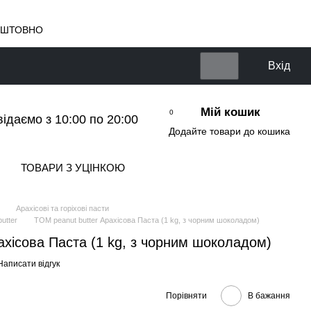
КОШТОВНО
Вхід
Мій кошик
0
відаємо з 10:00 по 20:00
Додайте товари до кошика
ТОВАРИ З УЦІНКОЮ
Арахісові та горіхові пасти
utter
TOM peanut butter Арахісова Паста (1 kg, з чорним шоколадом)
ахісова Паста (1 kg, з чорним шоколадом)
Написати відгук
Порівняти
В бажання