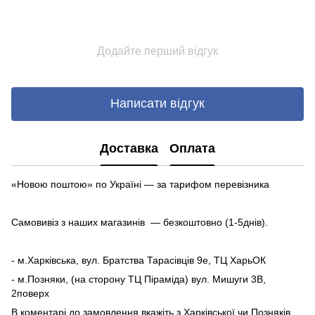
Додайте перший відгук
Написати відгук
Доставка
Оплата
«Новою поштою» по Україні — за тарифом перевізника
Самовивіз з наших магазинів — безкоштовно (1-5днів).
- м.Харківська, вул. Братства Тарасівців 9е, ТЦ ХарьОК
- м.Позняки, (на сторону ТЦ Піраміда) вул. Мишуги 3В,
2поверх
В коментарі до замовлення вкажіть з Харківської чи Позняків.