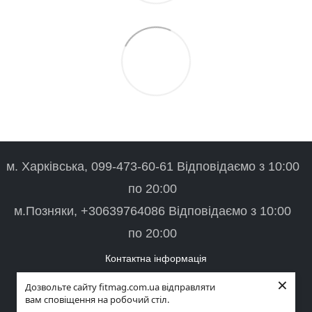
м. Харківська, 099-473-60-61 Відповідаємо з 10:00
по 20:00
м.Позняки, +30639764086 Відповідаємо з 10:00
по 20:00
Контактна інформація
×
Повна версія сайту
Дозвольте сайту fitmag.com.ua відправляти
вам сповіщення на робочий стіл.
© 2026