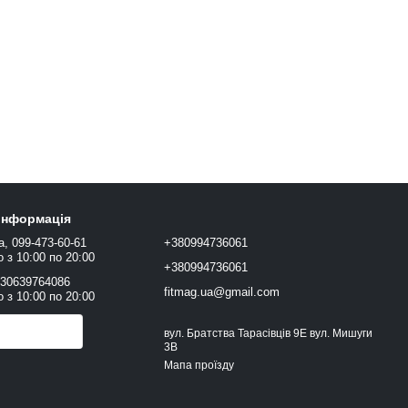
 інформація
а, 099-473-60-61
+380994736061
 з 10:00 по 20:00
+380994736061
+30639764086
fitmag.ua@gmail.com
 з 10:00 по 20:00
онити вам?
вул. Братства Тарасівців 9Е вул. Мишуги
3В
Мапа проїзду