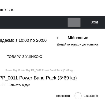
КОШТОВНО
Вхід
Мій кошик
0
відаємо з 10:00 по 20:00
Додайте товари до кошика
ТОВАРИ З УЦІНКОЮ
PowerPlay PowerPlay PP_0011 Power Band Pack (3*69 kg)
PP_0011 Power Band Pack (3*69 kg)
1-01
Написати відгук
Порівняти
В бажання