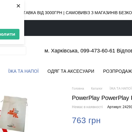
×
ОВНА ДОСТАВКА ВІД 3000ГРН | САМОВИВІЗ З МАГАЗИНІВ БЕЗ
волити
м. Харківська, 099-473-60-61 Відпо
ЇЖА ТА НАПОЇ
ОДЯГ ТА АКСЕСУАРИ
РОЗПРОДАЖ
Головна
Каталог
ЇЖА ТА НАПОЇ
PowerPlay PowerPlay 
Немає в наявності
Артикул: 2429
763 грн