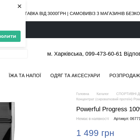
×
ОВНА ДОСТАВКА ВІД 3000ГРН | САМОВИВІЗ З МАГАЗИНІВ БЕЗ
волити
м. Харківська, 099-473-60-61 Відпо
ЇЖА ТА НАПОЇ
ОДЯГ ТА АКСЕСУАРИ
РОЗПРОДАЖ
Головна
Каталог
СПОРТИВНІ 
Концентрат (сироватковий протеїн) Powe
Powerful Progress 100%
Немає в наявності
Артикул: 0677
1 499 грн