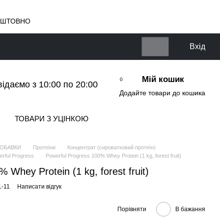
КОШТОВНО
Вхід
Мій кошик
0
відаємо з 10:00 по 20:00
Додайте товари до кошика
ТОВАРИ З УЦІНКОЮ
ДОБАВКИ
Протеїни
Концентрат (сироватковий протеїн)
rful Progress
Powerful Progress 100% Whey Protein (1 kg, forest fruit)
 Whey Protein (1 kg, forest fruit)
1-11
Написати відгук
Порівняти
В бажання