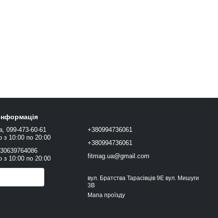
 інформація
а, 099-473-60-61
+380994736061
 з 10:00 по 20:00
+380994736061
+30639764086
fitmag.ua@gmail.com
 з 10:00 по 20:00
онити вам?
вул. Братства Тарасівців 9Е вул. Мишуги
3В
Мапа проїзду