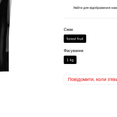
Увійти
для відображення нак
%
Смак
forest fruit
Фасування
1 kg
Повідомити, коли з'яв