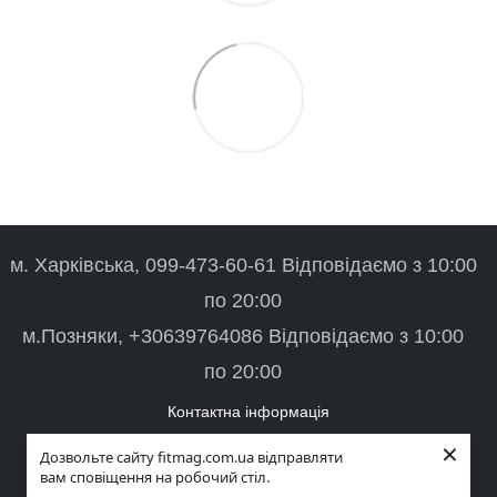
м. Харківська, 099-473-60-61 Відповідаємо з 10:00
по 20:00
м.Позняки, +30639764086 Відповідаємо з 10:00
по 20:00
Контактна інформація
×
Повна версія сайту
Дозвольте сайту fitmag.com.ua відправляти
вам сповіщення на робочий стіл.
© 2026