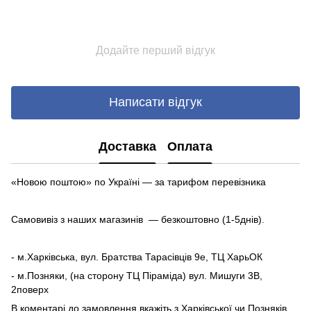
Додайте перший відгук
Написати відгук
Доставка
Оплата
«Новою поштою» по Україні — за тарифом перевізника
Самовивіз з наших магазинів — безкоштовно (1-5днів).
- м.Харківська, вул. Братства Тарасівців 9е, ТЦ ХарьОК
- м.Позняки, (на сторону ТЦ Піраміда) вул. Мишуги 3В,
2поверх
В коментарі до замовлення вкажіть з Харківської чи Позняків.