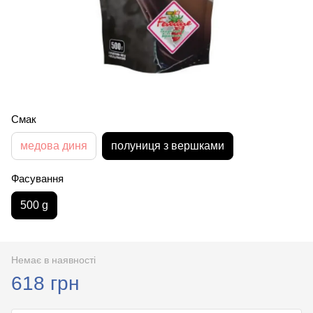
Смак
медова диня
полуниця з вершками
Фасування
500 g
Немає в наявності
618 грн