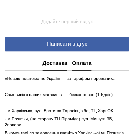
Додайте перший відгук
Написати відгук
Доставка
Оплата
«Новою поштою» по Україні — за тарифом перевізника
Самовивіз з наших магазинів — безкоштовно (1-5днів).
- м.Харківська, вул. Братства Тарасівців 9е, ТЦ ХарьОК
- м.Позняки, (на сторону ТЦ Піраміда) вул. Мишуги 3В,
2поверх
В коментарі до замовлення вкажіть з Харківської чи Позняків.