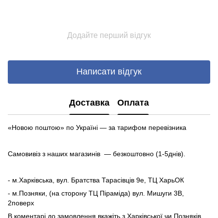
Додайте перший відгук
Написати відгук
Доставка
Оплата
«Новою поштою» по Україні — за тарифом перевізника
Самовивіз з наших магазинів — безкоштовно (1-5днів).
- м.Харківська, вул. Братства Тарасівців 9е, ТЦ ХарьОК
- м.Позняки, (на сторону ТЦ Піраміда) вул. Мишуги 3В,
2поверх
В коментарі до замовлення вкажіть з Харківської чи Позняків.