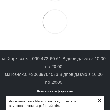
м. Харківська, 099-473-60-61 Відповідаємо з 10:00
по 20:00
м.Позняки, +30639764086 Відповідаємо з 10:00
по 20:00
Контактна інформація
×
Повна версія сайту
Дозвольте сайту fitmag.com.ua відправляти
вам сповіщення на робочий стіл.
© 2026