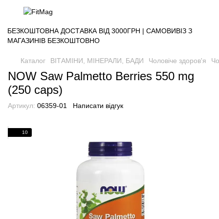
БЕЗКОШТОВНА ДОСТАВКА ВІД 3000ГРН | САМОВИВІЗ З
МАГАЗИНІВ БЕЗКОШТОВНО
Каталог
ВІТАМІНИ, МІНЕРАЛИ, БАДИ
Чоловіче здоров'я
Чо
NOW Saw Palmetto Berries 550 mg
(250 caps)
Артикул:
06359-01
Написати відгук
10