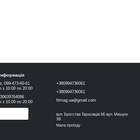
 інформація
а, 099-473-60-61
+380994736061
 з 10:00 по 20:00
+380994736061
+30639764086
fitmag.ua@gmail.com
 з 10:00 по 20:00
онити вам?
вул. Братства Тарасівців 9Е вул. Мишуги
3В
Мапа проїзду