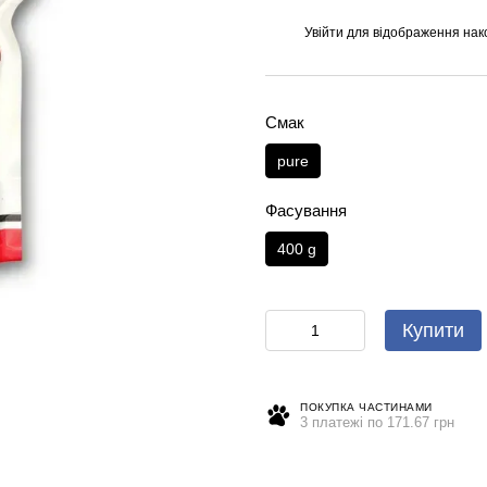
Увійти
для відображення нак
%
Смак
pure
Фасування
400 g
Купити
ПОКУПКА ЧАСТИНАМИ
3 платежі по 171.67 грн