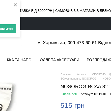
×
ОВНА ДОСТАВКА ВІД 3000ГРН | САМОВИВІЗ З МАГАЗИНІВ БЕЗ
волити
м. Харківська, 099-473-60-61 Відпо
ЇЖА ТА НАПОЇ
ОДЯГ ТА АКСЕСУАРИ
РОЗПРОДАЖ
Головна
Каталог
СПОРТИВНІ 
BCAA в порошку NOSOROG
NOSOR
NOSOROG BCAA 8:1:1 
В наявності
Артикул: 10119-01
515 грн