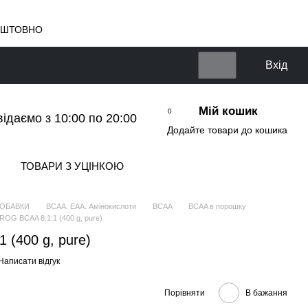
КОШТОВНО
Вхід
Мій кошик
0
відаємо з 10:00 по 20:00
Додайте товари до кошика
ТОВАРИ З УЦІНКОЮ
ДОБАВКИ
BCAA. EAA. Амінокислоти
BCAA
BCAA в порошку
OG BCAA 8:1:1 (400 g, pure)
(400 g, pure)
Написати відгук
Порівняти
В бажання