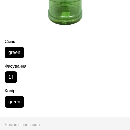
Смак
green
Фасування
1 l
Колір
green
Немає в наявності