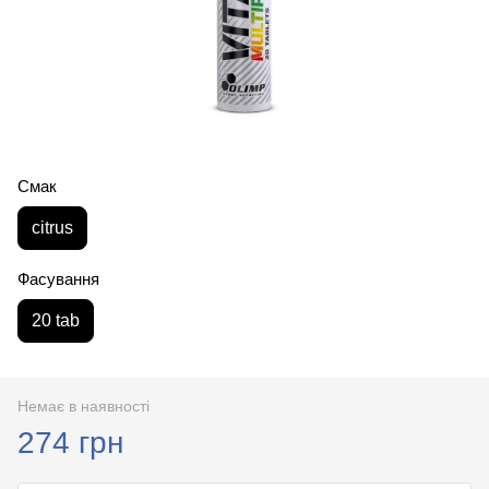
Смак
citrus
Фасування
20 tab
Немає в наявності
274 грн