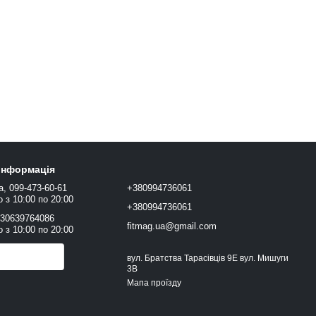
 інформація
а, 099-473-60-61
+380994736061
 з 10:00 по 20:00
+380994736061
+30639764086
fitmag.ua@gmail.com
 з 10:00 по 20:00
онити вам?
вул. Братства Тарасівців 9Е вул. Мишуги
3В
Мапа проїзду