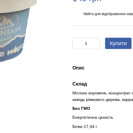
Увійти
для відображення нак
%
Купити
Опис
Склад
Молоко коровяче, концентрат си
камідь ріжкового дерева, карр
Без ГМО
Енергетична цінність
Білки 17,44 г