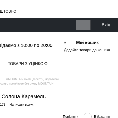
КОШТОВНО
Вхід
Мій кошик
0
відаємо з 10:00 по 20:00
Додайте товари до кошика
ТОВАРИ З УЦІНКОЮ
❄️MOUNTAIN (моті, десерти, морозиво)
озиво протеїнове без цукру MOUNTAIN
ь
е Солона Карамель
0173
Написати відгук
Порівняти
В бажання