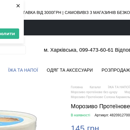
×
ОВНА ДОСТАВКА ВІД 3000ГРН | САМОВИВІЗ З МАГАЗИНІВ БЕЗ
волити
м. Харківська, 099-473-60-61 Відпо
ЇЖА ТА НАПОЇ
ОДЯГ ТА АКСЕСУАРИ
РОЗПРОДАЖ
Головна
Каталог
ЇЖА ТА НАПОЇ
Морозиво протеїнове без цукру
Мор
Морозиво Протеїнове Солона Карамел
Морозиво Протеїнов
В наявності
Артикул: 482091270
145 грн