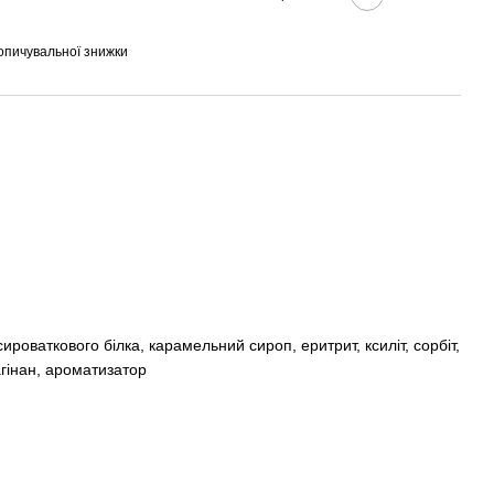
опичувальної знижки
роваткового білка, карамельний сироп, еритрит, ксиліт, сорбіт,
агінан, ароматизатор