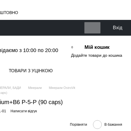
КОШТОВНО
Вхід
Мій кошик
0
відаємо з 10:00 по 20:00
Додайте товари до кошика
ТОВАРИ З УЦІНКОЮ
НЕРАЛИ, БАДИ
Мінерали
Мінерали OstroVit
caps)
sium+B6 P-5-P (90 caps)
1-01
Написати відгук
Порівняти
В бажання