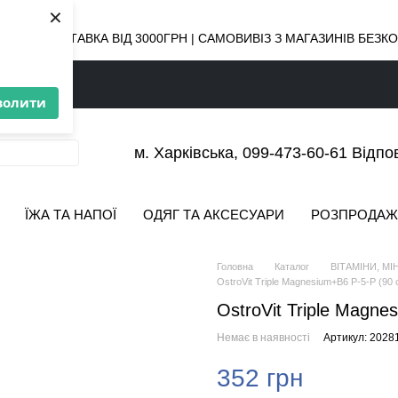
×
ОВНА ДОСТАВКА ВІД 3000ГРН | САМОВИВІЗ З МАГАЗИНІВ БЕЗ
волити
м. Харківська, 099-473-60-61 Відпо
ЇЖА ТА НАПОЇ
ОДЯГ ТА АКСЕСУАРИ
РОЗПРОДАЖ
Головна
Каталог
ВІТАМІНИ, МІ
OstroVit Triple Magnesium+B6 P-5-P (90 
OstroVit Triple Magne
Немає в наявності
Артикул: 2028
352 грн