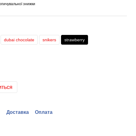
опичувальної знижки
dubai chocolate
snikers
strawberry
иться
Доставка
Оплата