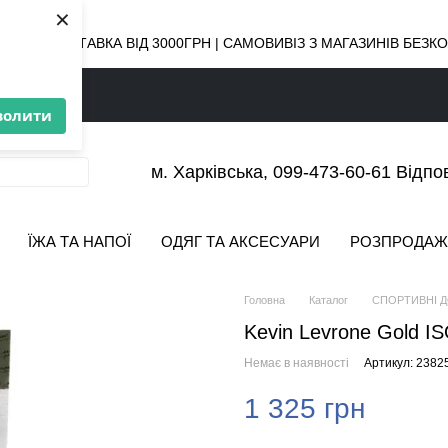
×
ОВНА ДОСТАВКА ВІД 3000ГРН | САМОВИВІЗ З МАГАЗИНІВ БЕЗ
волити
м. Харківська, 099-473-60-61 Відпо
ЇЖА ТА НАПОЇ
ОДЯГ ТА АКСЕСУАРИ
РОЗПРОДАЖ
Головна
Каталог
СПОРТИВНІ 
Kevin Levrone Gold IS
Немає в наявності
Артикул: 2382
1 325 грн