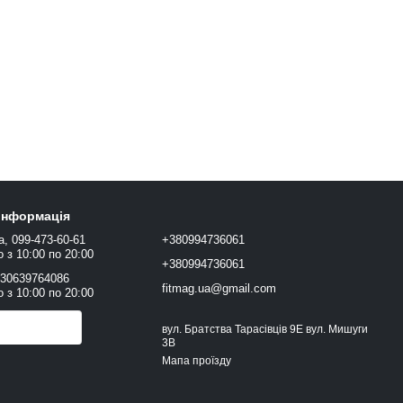
 інформація
а, 099-473-60-61
+380994736061
 з 10:00 по 20:00
+380994736061
+30639764086
fitmag.ua@gmail.com
 з 10:00 по 20:00
онити вам?
вул. Братства Тарасівців 9Е вул. Мишуги
3В
Мапа проїзду