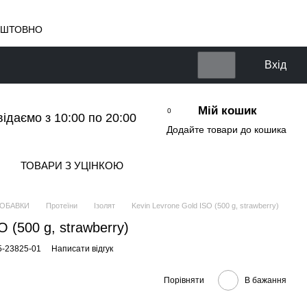
КОШТОВНО
Вхід
Мій кошик
0
відаємо з 10:00 по 20:00
Додайте товари до кошика
ТОВАРИ З УЦІНКОЮ
ДОБАВКИ
Протеїни
Ізолят
Kevin Levrone Gold ISO (500 g, strawberry)
O (500 g, strawberry)
5-23825-01
Написати відгук
Порівняти
В бажання