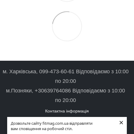
м. Харківська, 099-473-60-61 Відповідаємо з 10:00
по 20:00
м.Позняки, +30639764086 Відповідаємо з 10:00
по 20:00
Контактна інформація
×
Повна версія сайту
Дозвольте сайту fitmag.com.ua відправляти
вам сповіщення на робочий стіл.
© 2026