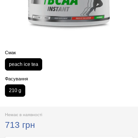
Смак
peach ice tea
Фасування
210 g
Немає в наявності
713 грн