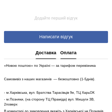
Додайте перший відгук
Написати відгук
Доставка
Оплата
«Новою поштою» по Україні — за тарифом перевізника
Самовивіз з наших магазинів — безкоштовно (1-5днів).
- м.Харківська, вул. Братства Тарасівців 9е, ТЦ ХарьОК
- м.Позняки, (на сторону ТЦ Піраміда) вул. Мишуги 3В,
2поверх
В коментарі до замовлення вкажіть з Харківської чи Позняків.