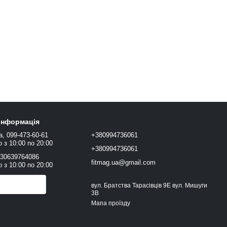
 інформація
а, 099-473-60-61
+380994736061
 з 10:00 по 20:00
+380994736061
+30639764086
fitmag.ua@gmail.com
 з 10:00 по 20:00
онити вам?
вул. Братства Тарасівців 9Е вул. Мишуги
3В
Мапа проїзду