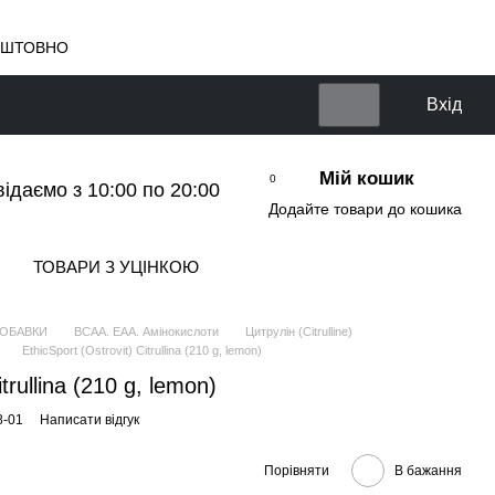
КОШТОВНО
Вхід
Мій кошик
0
відаємо з 10:00 по 20:00
Додайте товари до кошика
ТОВАРИ З УЦІНКОЮ
ДОБАВКИ
BCAA. EAA. Амінокислоти
Цитрулін (Citrulline)
EthicSport (Ostrovit) Citrullina (210 g, lemon)
itrullina (210 g, lemon)
8-01
Написати відгук
Порівняти
В бажання