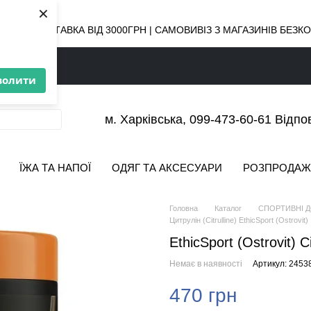
×
ОВНА ДОСТАВКА ВІД 3000ГРН | САМОВИВІЗ З МАГАЗИНІВ БЕЗ
волити
м. Харківська, 099-473-60-61 Відпо
ЇЖА ТА НАПОЇ
ОДЯГ ТА АКСЕСУАРИ
РОЗПРОДАЖ
Головна
Каталог
СПОРТИВНІ 
Цитрулін (Citrulline) EthicSport (Ostrovit)
EthicSport (Ostrovit) C
Немає в наявності
Артикул: 2453
470 грн