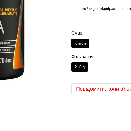
Увійти
для відображення нак
%
Смак
lemon
Фасування
210 g
Повідомити, коли з'яв