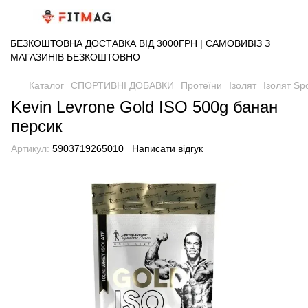
БЕЗКОШТОВНА ДОСТАВКА ВІД 3000ГРН | САМОВИВІЗ З
МАГАЗИНІВ БЕЗКОШТОВНО
Каталог
СПОРТИВНІ ДОБАВКИ
Протеїни
Ізолят
Ізолят Spo
Kevin Levrone Gold ISO 500g банан
персик
Артикул:
5903719265010
Написати відгук