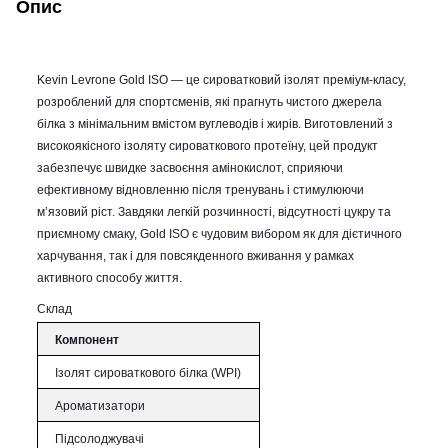
Опис
Kevin Levrone Gold ISO — це сироватковий ізолят преміум-класу,
розроблений для спортсменів, які прагнуть чистого джерела
білка з мінімальним вмістом вуглеводів і жирів. Виготовлений з
високоякісного ізоляту сироваткового протеїну, цей продукт
забезпечує швидке засвоєння амінокислот, сприяючи
ефективному відновленню після тренувань і стимулюючи
м’язовий ріст. Завдяки легкій розчинності, відсутності цукру та
приємному смаку, Gold ISO є чудовим вибором як для дієтичного
харчування, так і для повсякденного вживання у рамках
активного способу життя.
Склад
Компонент
Ізолят сироваткового білка (WPI)
Ароматизатори
Підсолоджувачі