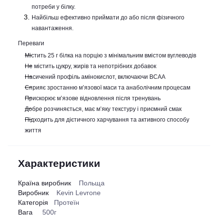
потреби у білку.
Найбільш ефективно приймати до або після фізичного
навантаження.
Переваги
Містить 25 г білка на порцію з мінімальним вмістом вуглеводів
Не містить цукру, жирів та непотрібних добавок
Насичений профіль амінокислот, включаючи BCAA
Сприяє зростанню м’язової маси та анаболічним процесам
Прискорює м’язове відновлення після тренувань
Добре розчиняється, має м’яку текстуру і приємний смак
Підходить для дієтичного харчування та активного способу
життя
Характеристики
Країна виробник
Польща
Виробник
Kevin Levrone
Категорія
Протеїн
Вага
500г