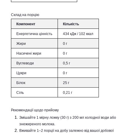
Склад на порцію
Компонент
Кількість
Енергетична цінність
434 кДж / 102 ккал
Жири
0 г
Насичені жири
0 г
Вуглеводи
0,5 г
Цукри
0 г
Білок
25 г
Сіль
0,21 г
Рекомендації щодо прийому
Змішайте 1 мірну ложку (30 г) з 200 мл холодної води або
знежиреного молока.
Вживайте 1–2 порції на добу залежно від вашої добової