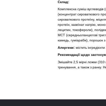
Склад:
Комплексна суміш вуглеводів (
(концентрат сироваткового прот
сироваткового протеїну, міцел
протеїн, казеїнат натрію, мон
лецитин, токофероли), полідек
MCT (середньоланцюгові тригл
камедь, гуміарабік), порошок 
Алергени:
містить інгредієнти 
Рекомендації щодо застосув
Змішайте 2,5 мірні ложки (310 
тренування, а також з ранку. 