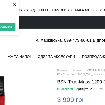
×
ОВНА ДОСТАВКА ВІД 3000ГРН | САМОВИВІЗ З МАГАЗИНІВ БЕЗ
волити
м. Харківська, 099-473-60-61 Відпо
ЇЖА ТА НАПОЇ
ОДЯГ ТА АКСЕСУАРИ
РОЗПРОДАЖ
Головна
Каталог
СПОРТИВНІ 
BSN True-Mass 1200 (4,65 kg, strawberr
BSN True-Mass 1200 (4
В наявності
Артикул: 02987-0298
3 909 грн