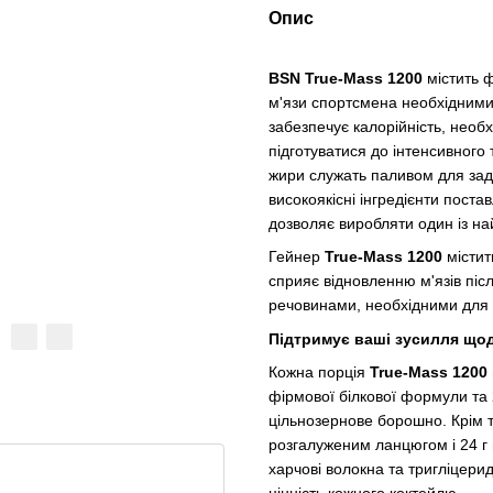
Опис
BSN True-Mass 1200
містить ф
м'язи спортсмена необхідними 
забезпечує калорійність, необ
підготуватися до інтенсивного
жири служать паливом для задо
високоякісні інгредієнти пост
дозволяє виробляти один із на
Гейнер
True-Mass 1200
містит
сприяє відновленню м'язів пі
речовинами, необхідними для 
Підтримує ваші зусилля щод
Кожна порція
True-Mass 1200
фірмової білкової формули та 
цільнозернове борошно. Крім т
розгалуженим ланцюгом і 24 г 
харчові волокна та тригліцер