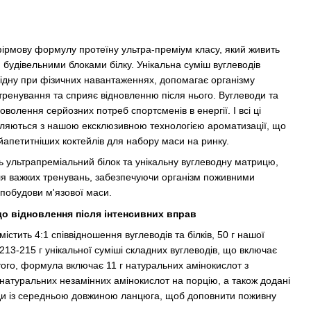
ірмову формулу протеїну ультра-преміум класу, який живить
будівельними блоками білку. Унікальна суміш вуглеводів
хідну при фізичних навантаженнях, допомагає організму
 тренування та сприяє відновленню після нього. Вуглеводи та
волення серйозних потреб спортсменів в енергії. І всі ці
авляються з нашою ексклюзивною технологією ароматизації, що
йапетитніших коктейлів для набору маси на ринку.
ь ультрапреміальний білок та унікальну вуглеводну матрицю,
сля важких тренувань, забезпечуючи організм поживними
побудови м'язової маси.
о відновлення після інтенсивних вправ
містить 4:1 співвідношення вуглеводів та білків, 50 г нашої
213-215 г унікальної суміші складних вуглеводів, що включає
ого, формула включає 11 г натуральних амінокислот з
натуральних незамінних амінокислот на порцію, а також додані
иди із середньою довжиною ланцюга, щоб доповнити поживну