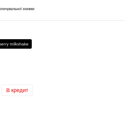
опичувальної знижки
berry milkshake
В кредит