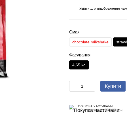
Увійти
для відображення нак
%
Смак
chocolate milkshake
straw
Фасування
4,65 kg
Купити
ПОКУПКА ЧАСТИНАМИ
10 платежів по 390.90 грн