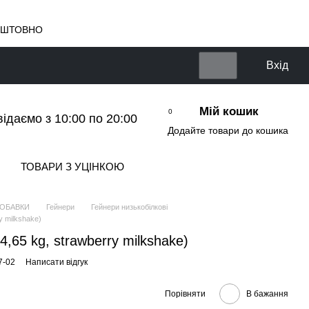
КОШТОВНО
Вхід
Мій кошик
0
відаємо з 10:00 по 20:00
Додайте товари до кошика
ТОВАРИ З УЦІНКОЮ
ДОБАВКИ
Гейнери
Гейнери низькобілкові
y milkshake)
,65 kg, strawberry milkshake)
7-02
Написати відгук
Порівняти
В бажання