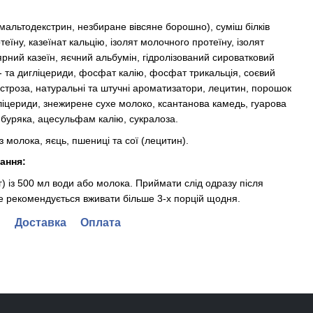
мальтодекстрин, незбиране вівсяне борошно), суміш білків
еїну, казеїнат кальцію, ізолят молочного протеїну, ізолят
ярний казеїн, яєчний альбумін, гідролізований сироватковий
о- та дигліцериди, фосфат калію, фосфат трикальція, соєвий
строза, натуральні та штучні ароматизатори, лецитин, порошок
іцериди, знежирене сухе молоко, ксантанова камедь, гуарова
з буряка, ацесульфам калію, сукралоза.
з молока, яєць, пшениці та сої (лецитин).
ання:
г) із 500 мл води або молока. Приймати слід одразу після
Не рекомендується вживати більше 3-х порцій щодня.
Доставка
Оплата