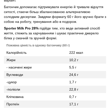
варіант.
Батончик допомагає підтримувати енергію й тривале відчуття
ситості, стаючи більш збалансованою альтернативою
солодким десертам. Завдяки формату 60 г його зручно брати з
собою на роботу, тренування або в подорож.
Sporter Milk Pro 28%
підійде тим, хто веде активний спосіб
життя, стежить за харчуванням і шукає практичне джерело
білка у смачній та зручній формі.
Поживна цінність в одному батончику (60 г)
Калорійність
222 ккал
Жири
10,2 г
- насичені жири
5,5 г
Вуглеводи
24,6 г
-цукор
1,7 г
-поліоли
22,8 г
Клітковина
0,7 г
Протеїн
17,1 г