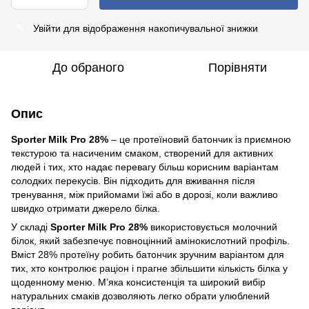
Увійти
для відображення накопичувальної знижки
%
До обраного
Порівняти
Опис
Sporter Milk Pro 28%
– це протеїновий батончик із приємною
текстурою та насиченим смаком, створений для активних
людей і тих, хто надає перевагу більш корисним варіантам
солодких перекусів. Він підходить для вживання після
тренування, між прийомами їжі або в дорозі, коли важливо
швидко отримати джерело білка.
У складі
Sporter Milk Pro 28%
використовується молочний
білок, який забезпечує повноцінний амінокислотний профіль.
Вміст 28% протеїну робить батончик зручним варіантом для
тих, хто контролює раціон і прагне збільшити кількість білка у
щоденному меню. М’яка консистенція та широкий вибір
натуральних смаків дозволяють легко обрати улюблений