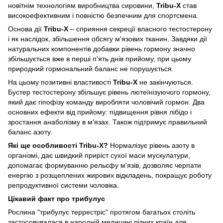
новітнім технологіям виробництва сировини,
Tribu-X
став
високоефективним і повністю безпечним для спортсмена.
Основа дії
Tribu-X
– сприяння секреції власного тестостерону
і як наслідок, збільшення обсягу м'язових тканин. Завдяки дії
натуральних компонентів добавки рівень гормону значно
збільшується вже в перші п'ять днів прийому, при цьому
природний гормональний баланс не порушується.
На цьому позитивні властивості
Tribu-X
не закінчуються.
Бустер тестостерону збільшує рівень лютеїнізуючого гормону,
який дає гіпофізу команду виробляти чоловічий гормон. Два
основних ефекти від прийому: підвищення рівня лібідо і
зростання анаболізму в м'язах. Також підтримує правильний
баланс азоту.
Які ще особливості Tribu-X?
Нормалізує рівень азоту в
організмі, дає швидкий приріст сухої маси мускулатури,
допомагає формуванню рельєфу м'язів, дозволяє черпати
енергію з розщеплених жирових відкладень, покращує роботу
репродуктивної системи чоловіка.
Цікавий факт про трибулус
Рослина "трибулус террестріс" протягом багатьох століть
застосовувалася в народній медицині різних країн для