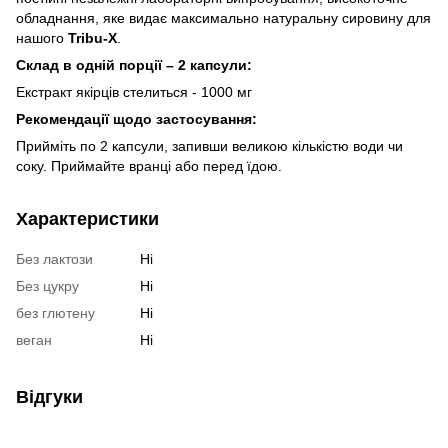
обладнання, яке видає максимально натуральну сировину для
нашого
Tribu-X
.
Склад в одній порції – 2 капсули:
Екстракт якірців стелиться - 1000 мг
Рекомендації щодо застосування:
Прийміть по 2 капсули, запивши великою кількістю води чи
соку. Приймайте вранці або перед їдою.
Характеристики
Без лактози
Ні
Без цукру
Ні
без глютену
Ні
веган
Ні
Відгуки