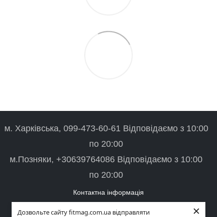
м. Харківська, 099-473-60-61 Відповідаємо з 10:00
по 20:00
м.Позняки, +30639764086 Відповідаємо з 10:00
по 20:00
Контактна інформація
×
Повна версія сайту
Дозвольте сайту fitmag.com.ua відправляти