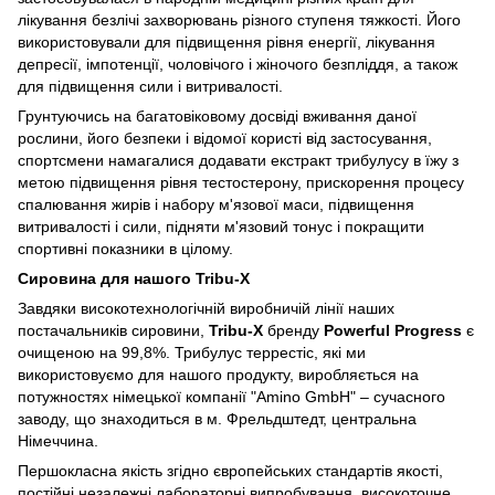
лікування безлічі захворювань різного ступеня тяжкості. Його
використовували для підвищення рівня енергії, лікування
депресії, імпотенції, чоловічого і жіночого безпліддя, а також
для підвищення сили і витривалості.
Грунтуючись на багатовіковому досвіді вживання даної
рослини, його безпеки і відомої користі від застосування,
спортсмени намагалися додавати екстракт трибулусу в їжу з
метою підвищення рівня тестостерону, прискорення процесу
спалювання жирів і набору м'язової маси, підвищення
витривалості і сили, підняти м'язовий тонус і покращити
спортивні показники в цілому.
Сировина для нашого Tribu-X
Завдяки високотехнологічній виробничій лінії наших
постачальників сировини,
Tribu-X
бренду
Powerful Progress
є
очищеною на 99,8%. Трибулус террестіс, які ми
використовуємо для нашого продукту, виробляється на
потужностях німецької компанії "Amino GmbH" – сучасного
заводу, що знаходиться в м. Фрельдштедт, центральна
Німеччина.
Першокласна якість згідно європейських стандартів якості,
постійні незалежні лабораторні випробування, високоточне