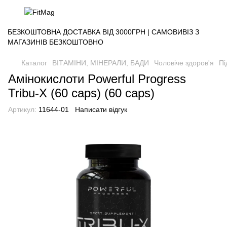
БЕЗКОШТОВНА ДОСТАВКА ВІД 3000ГРН | САМОВИВІЗ З
МАГАЗИНІВ БЕЗКОШТОВНО
Каталог
ВІТАМІНИ, МІНЕРАЛИ, БАДИ
Чоловіче здоров'я
Пі
Амінокислоти Powerful Progress
Tribu-X (60 caps) (60 caps)
Артикул:
11644-01
Написати відгук