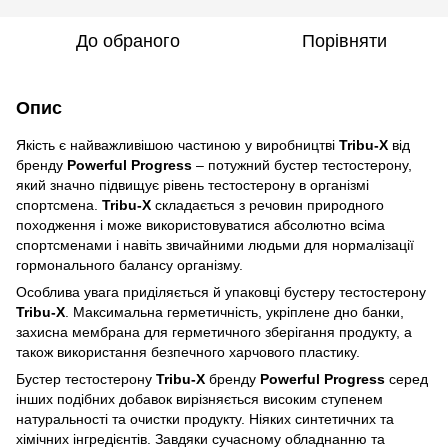
До обраного
Порівняти
Опис
Якість є найважливішою частиною у виробництві
Tribu-X
від
бренду
Powerful Progress
– потужний бустер тестостерону,
який значно підвищує рівень тестостерону в організмі
спортсмена.
Tribu-X
складається з речовин природного
походження і може використовуватися абсолютно всіма
спортсменами і навіть звичайними людьми для нормалізації
гормонального балансу організму.
Особлива увага приділяється й упаковці бустеру тестостерону
Tribu-X
. Максимальна герметичність, укріплене дно банки,
захисна мембрана для герметичного зберігання продукту, а
також використання безпечного харчового пластику.
Бустер тестостерону
Tribu-X
бренду
Powerful Progress
серед
інших подібних добавок вирізняється високим ступенем
натуральності та очистки продукту. Ніяких синтетичних та
хімічних інгредієнтів. Завдяки сучасному обладнанню та