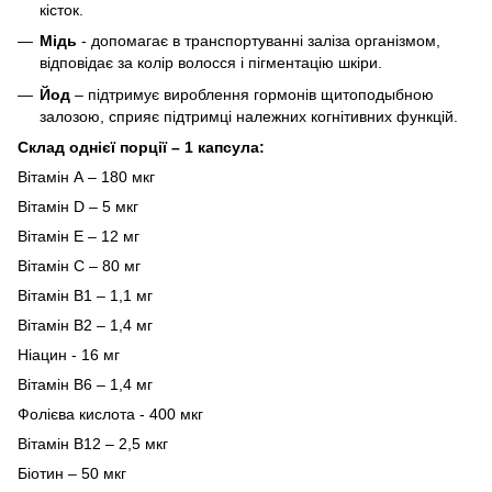
кісток.
Мідь
- допомагає в транспортуванні заліза організмом,
відповідає за колір волосся і пігментацію шкіри.
Йод
– підтримує вироблення гормонів щитоподыбною
залозою, сприяє підтримці належних когнітивних функцій.
Склад однієї порції – 1 капсула:
Вітамін А – 180 мкг
Вітамін D – 5 мкг
Вітамін Е – 12 мг
Вітамін С – 80 мг
Вітамін B1 – 1,1 мг
Вітамін B2 – 1,4 мг
Ніацин - 16 мг
Вітамін B6 – 1,4 мг
Фолієва кислота - 400 мкг
Вітамін B12 – 2,5 мкг
Біотин – 50 мкг