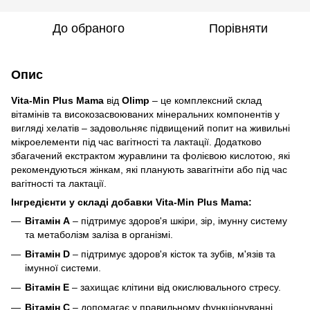
До обраного
Порівняти
Опис
Vita-Min Plus Mama
від
Olimp
– це комплексний склад
вітамінів та високозасвоюваних мінеральних компонентів у
вигляді хелатів – задовольняє підвищений попит на живильні
мікроелементи під час вагітності та лактації. Додатково
збагачений екстрактом журавлини та фолієвою кислотою, які
рекомендуються жінкам, які планують завагітніти або під час
вагітності та лактації.
Інгредієнти у складі добавки Vita-Min Plus Mama:
Вітамін А
– підтримує здоров'я шкіри, зір, імунну систему
та метаболізм заліза в організмі.
Вітамін D
– підтримує здоров'я кісток та зубів, м'язів та
імунної системи.
Вітамін Е
– захищає клітини від окислювального стресу.
Вітамін С
– допомагає у правильному функціонуванні