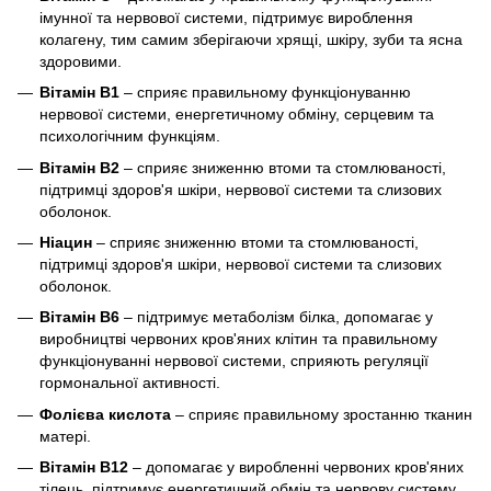
імунної та нервової системи, підтримує вироблення
колагену, тим самим зберігаючи хрящі, шкіру, зуби та ясна
здоровими.
Вітамін В1
– сприяє правильному функціонуванню
нервової системи, енергетичному обміну, серцевим та
психологічним функціям.
Вітамін В2
– сприяє зниженню втоми та стомлюваності,
підтримці здоров'я шкіри, нервової системи та слизових
оболонок.
Ніацин
– сприяє зниженню втоми та стомлюваності,
підтримці здоров'я шкіри, нервової системи та слизових
оболонок.
Вітамін B6
– підтримує метаболізм білка, допомагає у
виробництві червоних кров'яних клітин та правильному
функціонуванні нервової системи, сприяють регуляції
гормональної активності.
Фолієва кислота
– сприяє правильному зростанню тканин
матері.
Вітамін B12
– допомагає у виробленні червоних кров'яних
тілець, підтримує енергетичний обмін та нервову систему,