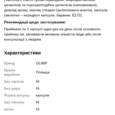
целюлоза та порошкоподібна целюлоза (наповнювачі),
діоксид хрому, магнію стеарат (антиспікаючі агенти), капсула
(желатин – інгредієнт капсули, барвник: E172).
Рекомендації щодо застосування:
Приймати по 1 капсулі один раз на день після основного
прийому їжі, запиваючи великою кількістю води або після
консультації з лікарем.
Характеристики
Бренд
OLIMP
Країна
Польща
виробник
Без лактози
Ні
Без цукру
Ні
Форма випуску
капсули
без глютену
Ні
веган
Ні