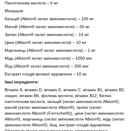
Пантотенова кислота – 6 мг
Мінерали:
Кальцій (Albion® хелат амінокислоти) – 100 мг
Магній (Albion® хелат амінокислоти) – 50 мг
Залізо (Albion® хелат амінокислоти) – 14 мг
Цинк (Albion® хелат амінокислоти) – 10 мг
Марганець (Albion® хелат амінокислоти) – 1 мг
Мідь (Albion® хелат амінокислоти) – 1000 мкг
Йод (Albion® хелат амінокислоти) – 200 мкг.
Екстракт плодів великої журавлини – 10 мг.
Інші інгредієнти:
Вітамін А, вітамін D, вітамін Е, вітамін С, вітамін В1, вітамін В2,
ніацин, вітамін В6, фолієва кислота, вітамін В12, біотин,
пантотенова кислота, кальцій (хелат амінокислоти Albion®),
магній (хелат амінокислоти Albion®), залізо (хелат
амінокислоти Albion® (Ferrochel®)), цинк (хелат амінокислоти
Albion®), марганець (хелат амінокислоти Albion®), мідь (хелат
амінокислоти Albion®), йод, екстракт плодів журавлини
(Vaccinium macro проантоціанідини, мікрокристалічна