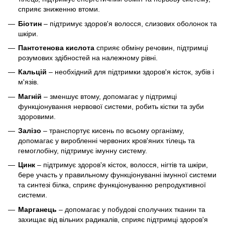
сприяє зниженню втоми.
Біотин
– підтримує здоров'я волосся, слизових оболонок та
шкіри.
Пантотенова кислота
сприяє обміну речовин, підтримці
розумових здібностей на належному рівні.
Кальцій
– необхідний для підтримки здоров'я кісток, зубів і
м'язів.
Магній
– зменшує втому, допомагає у підтримці
функціонування нервової системи, робить кістки та зуби
здоровими.
Залізо
– транспортує кисень по всьому організму,
допомагає у виробленні червоних кров'яних тілець та
гемоглобіну, підтримує імунну систему.
Цинк
– підтримує здоров'я кісток, волосся, нігтів та шкіри,
бере участь у правильному функціонуванні імунної системи
та синтезі білка, сприяє функціонуванню репродуктивної
системи.
Марганець
– допомагає у побудові сполучних тканин та
захищає від вільних радикалів, сприяє підтримці здоров'я