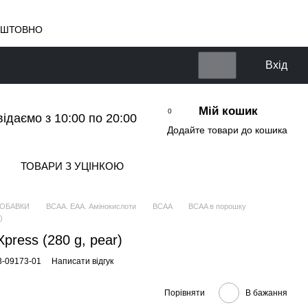
КОШТОВНО
Вхід
Мій кошик
0
відаємо з 10:00 по 20:00
Додайте товари до кошика
ТОВАРИ З УЦІНКОЮ
ДОБАВКИ
BCAA. EAA. Амінокислоти
BCAA
BCAA в порошку
)
Xpress (280 g, pear)
3-09173-01
Написати відгук
Порівняти
В бажання