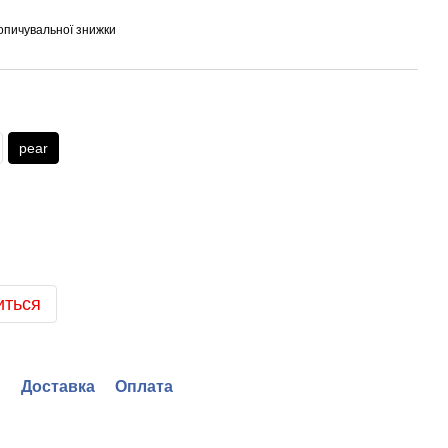
опичувальної знижки
pear
иться
Доставка
Оплата