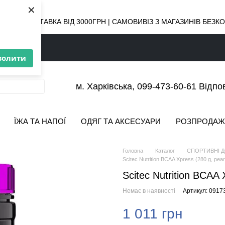
×
ОВНА ДОСТАВКА ВІД 3000ГРН | САМОВИВІЗ З МАГАЗИНІВ БЕЗ
волити
м. Харківська, 099-473-60-61 Відпо
ЇЖА ТА НАПОЇ
ОДЯГ ТА АКСЕСУАРИ
РОЗПРОДАЖ
Головна
Каталог
СПОРТИВНІ 
Scitec Nutrition BCAA Xpress (280 g, pear
Scitec Nutrition BCAA 
Немає в наявності
Артикул: 0917
1 011 грн