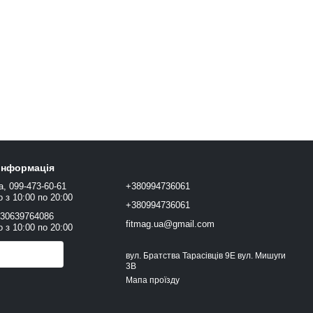
 інформація
а, 099-473-60-61
+380994736061
 з 10:00 по 20:00
+380994736061
+30639764086
fitmag.ua@gmail.com
 з 10:00 по 20:00
онити вам?
вул. Братства Тарасівців 9Е вул. Мишуги
3В
Мапа проїзду