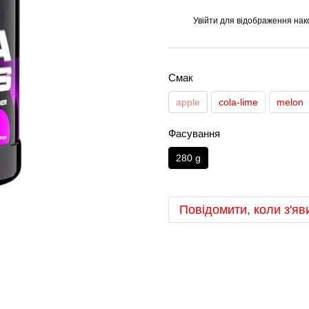
Увійти
для відображення нак
%
Смак
apple
cola-lime
melon
Фасування
280 g
Повідомити, коли з'яв