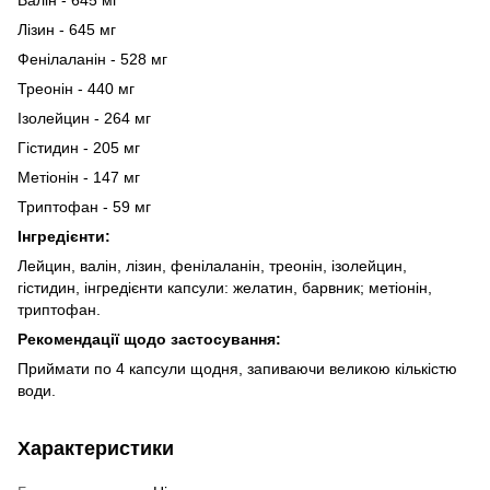
Лізин - 645 мг
Фенілаланін - 528 мг
Треонін - 440 мг
Ізолейцин - 264 мг
Гістидин - 205 мг
Метіонін - 147 мг
Триптофан - 59 мг
Інгредієнти:
Лейцин, валін, лізин, фенілаланін, треонін, ізолейцин,
гістидин, інгредієнти капсули: желатин, барвник; метіонін,
триптофан.
Рекомендації щодо застосування:
Приймати по 4 капсули щодня, запиваючи великою кількістю
води.
Характеристики