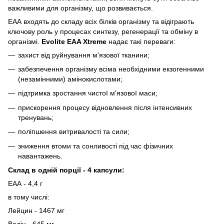
важливими для організму, що розвивається.
ЕАА входять до складу всіх білків організму та відіграють
ключову роль у процесах синтезу, регенерації та обміну в
організмі.
Evolite EAA Xtreme
надає такі переваги:
захист від руйнування м'язової тканини;
забезпечення організму всіма необхідними екзогенними
(незамінними) амінокислотами;
підтримка зростання чистої м'язової маси;
прискорення процесу відновлення після інтенсивних
тренувань;
поліпшення витривалості та сили;
зниження втоми та сонливості під час фізичних
навантажень.
Склад в одній порції - 4 капсули:
ЕАА - 4,4 г
в тому числі:
Лейцин - 1467 мг
Валін - 645 мг