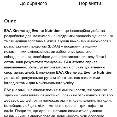
До обраного
Порівняти
Опис
EAA Xtreme
від
Evolite Nutrition
– це інноваційна добавка,
розроблена для максимальної підтримки процесів відновлення
та стимуляції зростання м'язів. Суміш важливих амінокислот з
розгалуженим ланцюгом (BCAA) у поєднанні з іншими
незамінними амінокислотами забезпечує ідеальне
співвідношення, необхідне для ефективного синтезу білка і
оптимізації результатів тренувань.
EAA Xtreme
сприяє
відновленню, збільшує витривалість та сприяє досягненню
спортивних цілей. Включення
EAA Xtreme
від
Evolite Nutrition
до вашої тренувальної рутини збагатить вас важливими
інгредієнтами для максимального успіху.
EAA (незамінні амінокислоти) є ті амінокислоти, які організм не
здатний синтезувати самостійно і повинен отримувати з їжі або
добавок. До цієї групи належать аргінін, фенілаланін, гістидин,
ізолейцин, лейцин, лізин, метіонін, треонін, триптофан та
валін. Попри те, що аргінін і гістидин вважаються умовно
незамінними амінокислотами, вони можуть бути особливо