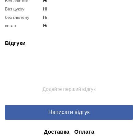
Без лактози
Ні
Без цукру
Ні
без глютену
Ні
веган
Ні
Відгуки
Додайте перший відгук
Написати відгук
Доставка
Оплата