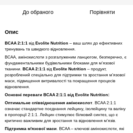
До обраного
Порівняти
Опис
BCAA 2:1:1
від
Evolite Nutrition
– ваш шлях до ефективних
тренувань та швидкого відновлення.
BCAA, амінокислоти з розгалуженим ланцюгом, безперечно, є
фундаментальними будівельними блоками для м'язової
тканини.
BCAA 2:1:1
від
Evolite Nutrition
– продукт,
розроблений спеціально для підтримки та зростання м'язової
маси, підвищення витривалості та покращення процесів
відновлення.
Основні переваги BCAA 2:1:1 від Evolite Nutrition:
Оптимальне співвідношення амінокислот
. BCAA 2:1:1
означає стандартне поєднання лейцину, ізолейцину та валіну
в пропорції 2:1:1. Лейцин стимулює білковий синтез, що є
критично важливим для зростання та відновлення м'язів.
Підтримка м'язової маси
. BCAA – ключові амінокислоти, які